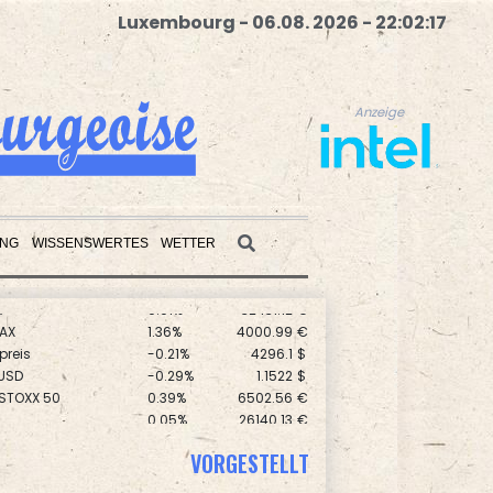
Luxembourg - 06.08. 2026 - 22:02:18
Anzeige
UNG
WISSENSWERTES
WETTER
X
0.01%
32431.12
€
Anzeige
AX
1.36%
4000.99
€
preis
-0.21%
4296.1
$
USD
-0.29%
1.1522
$
 STOXX 50
0.39%
6502.56
€
0.05%
26140.13
€
0.06%
18564.81
€
VORGESTELLT