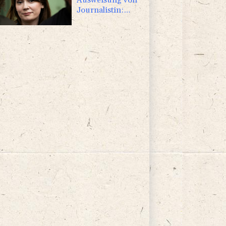
Journalistin:
Russland wirft
Frankreich
"politische
Verfolgung" vor