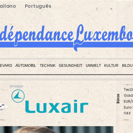
taliano
Português
EVARD
AUTOMOBIL
TECHNIK
GESUNDHEIT
UMWELT
KULTUR
BILD
MDA
TecD
Anzeige
Gold
EUR/
Börse
Euro
DAX
SDAX