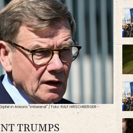
el in Ankara "irritierend" / Foto: RALF HIRSCHBERGER -
NT TRUMPS