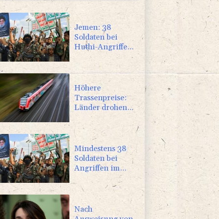
Jemen: 38
Soldaten bei
Huthi-Angriffen
getötet -
Regierung
kündigt
Vergeltung an
Höhere
Trassenpreise:
Länder drohen
mit Klage
Mindestens 38
Soldaten bei
Angriffen im
Jemen getötet -
Huthis
reklamieren
Attacke
Nach
Ausweisung von