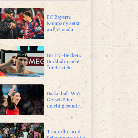
FC Bayern:
Kompany setzt
auf Musiala
Im EM-Becken:
Berkhahn sieht
"nicht viele
Medaillenchancen"
Basketball-WM:
Geiselsöder
macht gesamte
Vorbereitung mit
Trauerflor und
Schweigeminute: