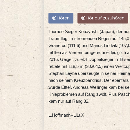
Hören
Hör auf zuzuhören
Tournee-Sieger Kobayashi (Japan), der nun
Traumflug im strömenden Regen auf 145,0
Granerud (111,6) und Marius Lindvik (107,
fehlten als Viertem umgerechnet lediglich
2016. Geiger, zuletzt Doppelsieger in Titis
rettete mit 118,5 m (30./64,9) einen Weltcu
Stephan Leyhe überzeugte in seiner Heimat,
nach seinem Kreuzbandriss. Der ebenfalls
wurde Elfter, Andreas Wellinger kam bei 
Knieproblemen auf Rang zwölf. Pius Paschke
kam nur auf Rang 32.
L.Hoffmann--LiLuX