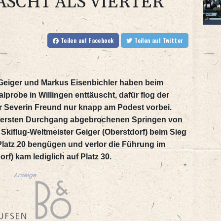
SCHT ALS VIERTER
Teilen
auf Facebook
Teilen
auf Twitter
Geiger und Markus Eisenbichler haben beim
probe in Willingen enttäuscht, dafür flog der
er Severin Freund nur knapp am Podest vorbei.
 ersten Durchgang abgebrochenen Springen von
kiflug-Weltmeister Geiger (Oberstdorf) beim Sieg
latz 20 bengügen und verlor die Führung im
f) kam lediglich auf Platz 30.
Anzeige