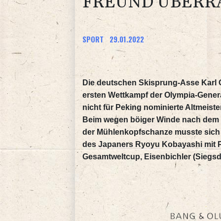
FREUND ÜBERRA
SPORT
29.01.2022
Die deutschen Skisprung-Asse Karl 
ersten Wettkampf der Olympia-General
nicht für Peking nominierte Altmeist
Beim wegen böiger Winde nach dem
der Mühlenkopfschanze musste sich S
des Japaners Ryoyu Kobayashi mit P
Gesamtweltcup, Eisenbichler (Siegsdor