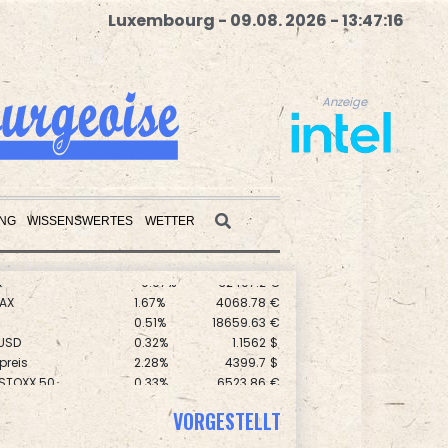
Luxembourg - 09.08. 2026 - 13:47:17
Anzeige
UNG
WISSENSWERTES
WETTER
X
-0.07%
32407.2
€
Anzeige
AX
1.67%
4068.78
€
0.51%
18659.63
€
USD
0.32%
1.1562
$
preis
2.28%
4399.7
$
 STOXX 50
0.33%
6523.86
€
0.68%
26319.45
€
VORGESTELLT