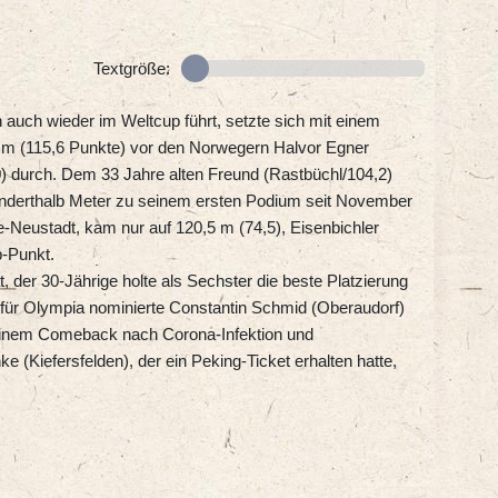
Textgröße:
 auch wieder im Weltcup führt, setzte sich mit einem
 m (115,6 Punkte) vor den Norwegern Halvor Egner
0) durch. Dem 33 Jahre alten Freund (Rastbüchl/104,2)
 anderthalb Meter zu seinem ersten Podium seit November
ee-Neustadt, kam nur auf 120,5 m (74,5), Eisenbichler
p-Punkt.
 der 30-Jährige holte als Sechster die beste Platzierung
 für Olympia nominierte Constantin Schmid (Oberaudorf)
seinem Comeback nach Corona-Infektion und
 (Kiefersfelden), der ein Peking-Ticket erhalten hatte,