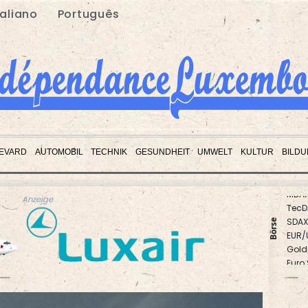
taliano
Português
EVARD
AUTOMOBIL
TECHNIK
GESUNDHEIT
UMWELT
KULTUR
BILD
MDA
TecD
Anzeige
SDAX
EUR/
Börse
Gold
Euro
DAX