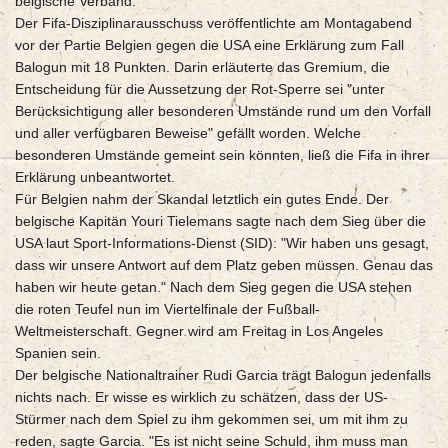
belgische Verband.
Der Fifa-Disziplinarausschuss veröffentlichte am Montagabend
vor der Partie Belgien gegen die USA eine Erklärung zum Fall
Balogun mit 18 Punkten. Darin erläuterte das Gremium, die
Entscheidung für die Aussetzung der Rot-Sperre sei "unter
Berücksichtigung aller besonderen Umstände rund um den Vorfall
und aller verfügbaren Beweise" gefällt worden. Welche
besonderen Umstände gemeint sein könnten, ließ die Fifa in ihrer
Erklärung unbeantwortet.
Für Belgien nahm der Skandal letztlich ein gutes Ende. Der
belgische Kapitän Youri Tielemans sagte nach dem Sieg über die
USA laut Sport-Informations-Dienst (SID): "Wir haben uns gesagt,
dass wir unsere Antwort auf dem Platz geben müssen. Genau das
haben wir heute getan." Nach dem Sieg gegen die USA stehen
die roten Teufel nun im Viertelfinale der Fußball-
Weltmeisterschaft. Gegner wird am Freitag in Los Angeles
Spanien sein.
Der belgische Nationaltrainer Rudi Garcia trägt Balogun jedenfalls
nichts nach. Er wisse es wirklich zu schätzen, dass der US-
Stürmer nach dem Spiel zu ihm gekommen sei, um mit ihm zu
reden, sagte Garcia. "Es ist nicht seine Schuld, ihm muss man