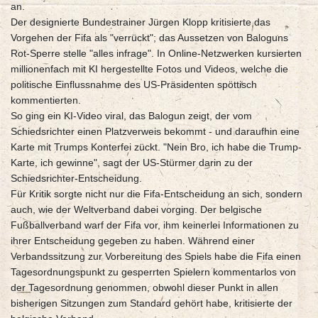
an.
Der designierte Bundestrainer Jürgen Klopp kritisierte das
Vorgehen der Fifa als "verrückt"; das Aussetzen von Baloguns
Rot-Sperre stelle "alles infrage". In Online-Netzwerken kursierten
millionenfach mit KI hergestellte Fotos und Videos, welche die
politische Einflussnahme des US-Präsidenten spöttisch
kommentierten.
So ging ein KI-Video viral, das Balogun zeigt, der vom
Schiedsrichter einen Platzverweis bekommt - und daraufhin eine
Karte mit Trumps Konterfei zückt. "Nein Bro, ich habe die Trump-
Karte, ich gewinne", sagt der US-Stürmer darin zu der
Schiedsrichter-Entscheidung.
Für Kritik sorgte nicht nur die Fifa-Entscheidung an sich, sondern
auch, wie der Weltverband dabei vorging. Der belgische
Fußballverband warf der Fifa vor, ihm keinerlei Informationen zu
ihrer Entscheidung gegeben zu haben. Während einer
Verbandssitzung zur Vorbereitung des Spiels habe die Fifa einen
Tagesordnungspunkt zu gesperrten Spielern kommentarlos von
der Tagesordnung genommen, obwohl dieser Punkt in allen
bisherigen Sitzungen zum Standard gehört habe, kritisierte der