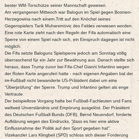
bester WM-Torschütze seiner Mannschaft gewesen.
Am vergangenen Mittwoch war Balogun im Spiel gegen Bosnien-
Herzegowina nach einem Tritt auf den Knöchel seines
Gegenspielers Tarik Muharemovic des Feldes verwiesen worden.
Eine rote Karte zieht nach den Regeln der Fifa automatisch eine
Sperre von einem Spiel nach sich, ein Einspruch dagegen ist nicht
möglich.
Die Fifa setzte Baloguns Spielsperre jedoch am Sonntag völlig
überraschend für ein Jahr zur Bewährung aus. Danach stellte sich
heraus, dass Trump zuvor bei Fifa-Chef Gianni Infantino wegen
der Roten Karte angerufen hatte - nach eigenen Angaben bat der
im Fußball nicht bewanderte US-Präsident dabei um eine
"Überprüfung" der Sperre. Trump und Infantino gelten als enge
Vertraute.
Der beispiellose Vorgang hatte bei Fußball-Fachleuten und Fans
weltweit Unverständnis und Empörung ausgelöst. Der Präsident
des Deutschen Fußball-Bunds (DFB), Bernd Neuendorf, forderte
Aufklärung wegen des Eindrucks, "dass es hier eine aktive
Einflussnahme der Politik auf den Sport gegeben hat".
Vizekanzler Lars Klingbeil (SPD) schloss sich dieser Forderung