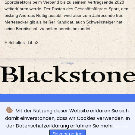
Sportdirektors beim Verband bis zu seinem Vertragsende 2028
weiterführen werde. Der Posten des Geschäftsführers Sport, den
bislang Andreas Rettig ausübt, wird aber zum Jahresende frei.
Mertesacker gilt als heißer Kandidat, auch Schweinsteiger hat
seine Bereitschaft zu helfen bereits bekundet.
E.Scholtes--LiLuX
Anzeige
Mit der Nutzung dieser Website erklären Sie sich
damit einverstanden, dass wir Cookies verwenden. In
der Datenschutzerklärung erfahren Sie mehr.
© L'indépendance Luxembourgeoise - 2026 - Alle Rechte
vorbehalten
Einverstanden