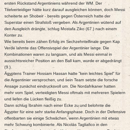
ersten Rückstand Argentiniens während der WM. Der
Titelverteidiger hätte kurz darauf ausgleichen können, doch Messi
scheiterte an Shobeir - bereits gegen Österreich hatte der
Superstar einen Strafstoß vergeben. Als Argentinien wütend auf
den Ausgleich drängte, schlug Mostafa Ziko (67.) nach einem
Konter zu.
Wie bereits beim zähen Erfolg im Sechzehntelfinale gegen Kap
Verde lahmte das Offensivspiel der Argentinier lange. Die
Kombinationen waren zu langsam, und als Messi einmal in
aussichtsreicher Position an den Ball kam, wurde er abgedrängt
(9.).
Ägyptens Trainer Hossam Hassan hatte "kein leichtes Spiel" für
die Argentinier versprochen, und sein Team setzte die forsche
Ansage zunächst eindrucksvoll um. Die Nordafrikaner hatten
mehr vom Spiel, verteidigten Messi oftmals mit mehreren Spielern
und liefen die Lücken fleißig zu.
Dann schlug Ibrahim nach einer Ecke zu und belohnte die
Ägypter für eine sehr starke Anfangsphase. Doch in der Defensive
offenbarten sie einige Schwächen, wenn Argentinien mit etwas
mehr Schwung kombinierte. Als Nicolás Tagliafico in den