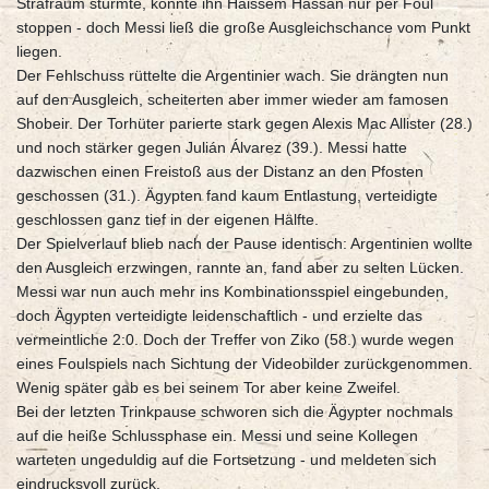
Strafraum stürmte, konnte ihn Haissem Hassan nur per Foul
stoppen - doch Messi ließ die große Ausgleichschance vom Punkt
liegen.
Der Fehlschuss rüttelte die Argentinier wach. Sie drängten nun
auf den Ausgleich, scheiterten aber immer wieder am famosen
Shobeir. Der Torhüter parierte stark gegen Alexis Mac Allister (28.)
und noch stärker gegen Julián Álvarez (39.). Messi hatte
dazwischen einen Freistoß aus der Distanz an den Pfosten
geschossen (31.). Ägypten fand kaum Entlastung, verteidigte
geschlossen ganz tief in der eigenen Hälfte.
Der Spielverlauf blieb nach der Pause identisch: Argentinien wollte
den Ausgleich erzwingen, rannte an, fand aber zu selten Lücken.
Messi war nun auch mehr ins Kombinationsspiel eingebunden,
doch Ägypten verteidigte leidenschaftlich - und erzielte das
vermeintliche 2:0. Doch der Treffer von Ziko (58.) wurde wegen
eines Foulspiels nach Sichtung der Videobilder zurückgenommen.
Wenig später gab es bei seinem Tor aber keine Zweifel.
Bei der letzten Trinkpause schworen sich die Ägypter nochmals
auf die heiße Schlussphase ein. Messi und seine Kollegen
warteten ungeduldig auf die Fortsetzung - und meldeten sich
eindrucksvoll zurück.