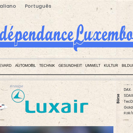
taliano
Português
EVARD
AUTOMOBIL
TECHNIK
GESUNDHEIT
UMWELT
KULTUR
BILD
DAX
Anzeige
SDAX
TecD
Börse
Gold
EUR/
Euro
MDA