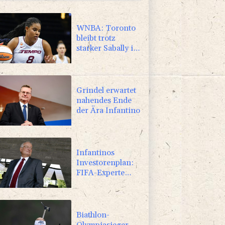
WNBA: Toronto
bleibt trotz
starker Sabally in
der Krise
Grindel erwartet
nahendes Ende
der Ära Infantino
Infantinos
Investorenplan:
FIFA-Experte
fordert
Aufarbeitung
Biathlon-
Olympiasieger