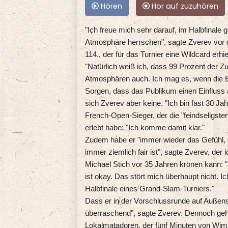
Hören
Hör auf zuzuhören
"Ich freue mich sehr darauf, im Halbfinale g
Atmosphäre herrschen", sagte Zverev vor 
114., der für das Turnier eine Wildcard erhi
"Natürlich weiß ich, dass 99 Prozent der Z
Atmosphären auch. Ich mag es, wenn die Ene
Sorgen, dass das Publikum einen Einfluss 
sich Zverev aber keine. "Ich bin fast 30 Jah
French-Open-Sieger, der die "feindseligste
erlebt habe: "Ich komme damit klar."
Zudem habe er "immer wieder das Gefühl, 
immer ziemlich fair ist", sagte Zverev, de
Michael Stich vor 35 Jahren krönen kann: "
ist okay. Das stört mich überhaupt nicht. I
Halbfinale eines Grand-Slam-Turniers."
Dass er in der Vorschlussrunde auf Außenseit
überraschend", sagte Zverev. Dennoch geh
Lokalmatadoren, der fünf Minuten von Wimbl