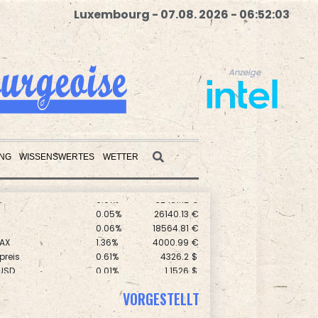
Luxembourg - 07.08. 2026 - 06:52:04
Anzeige
UNG
WISSENSWERTES
WETTER
0.05%
26140.13
€
Anzeige
0.06%
18564.81
€
AX
1.36%
4000.99
€
preis
0.61%
4326.2
$
USD
0.01%
1.1526
$
 STOXX 50
0.39%
6502.56
€
X
0.01%
32431.12
€
VORGESTELLT