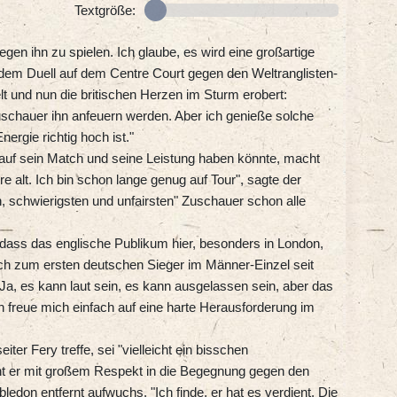
Textgröße:
egen ihn zu spielen. Ich glaube, es wird eine großartige
dem Duell auf dem Centre Court gegen den Weltranglisten-
elt und nun die britischen Herzen im Sturm erobert:
uschauer ihn anfeuern werden. Aber ich genieße solche
rgie richtig hoch ist."
auf sein Match und seine Leistung haben könnte, macht
re alt. Ich bin schon lange genug auf Tour", sagte der
n, schwierigsten und unfairsten" Zuschauer schon alle
dass das englische Publikum hier, besonders in London,
r ich zum ersten deutschen Sieger im Männer-Einzel seit
Ja, es kann laut sein, es kann ausgelassen sein, aber das
ch freue mich einfach auf eine harte Herausforderung im
er Fery treffe, sei "vielleicht ein bisschen
t er mit großem Respekt in die Begegnung gegen den
edon entfernt aufwuchs. "Ich finde, er hat es verdient. Die