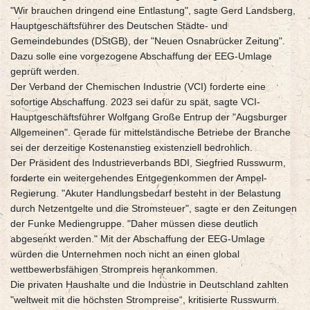
"Wir brauchen dringend eine Entlastung", sagte Gerd Landsberg,
Hauptgeschäftsführer des Deutschen Städte- und
Gemeindebundes (DStGB), der "Neuen Osnabrücker Zeitung".
Dazu solle eine vorgezogene Abschaffung der EEG-Umlage
geprüft werden.
Der Verband der Chemischen Industrie (VCI) forderte eine
sofortige Abschaffung. 2023 sei dafür zu spät, sagte VCI-
Hauptgeschäftsführer Wolfgang Große Entrup der "Augsburger
Allgemeinen". Gerade für mittelständische Betriebe der Branche
sei der derzeitige Kostenanstieg existenziell bedrohlich.
Der Präsident des Industrieverbands BDI, Siegfried Russwurm,
forderte ein weitergehendes Entgegenkommen der Ampel-
Regierung. "Akuter Handlungsbedarf besteht in der Belastung
durch Netzentgelte und die Stromsteuer", sagte er den Zeitungen
der Funke Mediengruppe. "Daher müssen diese deutlich
abgesenkt werden." Mit der Abschaffung der EEG-Umlage
würden die Unternehmen noch nicht an einen global
wettbewerbsfähigen Strompreis herankommen.
Die privaten Haushalte und die Industrie in Deutschland zahlten
"weltweit mit die höchsten Strompreise“, kritisierte Russwurm.