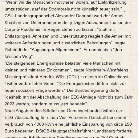
"Wenn wir die Menschen motivieren wollen, auf Elektrifizierung
umzusteigen, darf der Strompreis nicht künstlich teuer sein."
CSU-Landesgruppenchef Alexander Dobrindt warf der Ampel-
Koalition vor, Unternehmer in der jetzigen Ausnahmesituation der
Corona-Pandemie im Regen stehen zu lassen. "Statt mit
Entlastungen, Anreizen und Unterstützung reagiert die Ampel mit
weiteren Anforderungen und zusätzlichen Belastungen", sagte
Dobrindt der "Augsburger Allgemeinen". Er nannte dies "den
falschen Weg".
"Die steigenden Energiepreise belasten viele Menschen mit
kleinen und mittleren Einkommen", sagte Nordrhein-Westfalens
Ministerpräsident Hendrik Wüst (CDU) in einem im Onlinedienst
Twitter verbreiteten Video. "Die Energiekosten dürfen nicht zur
neuen sozialen Frage werden." Die Bundesregierung dürfe
"deshalb mit der Abschaffung der EEG-Umlage nicht bis zum Jahr
2023 warten, sondern muss jetzt handeln".
Nach Angaben des Städte- und Gemeindebundes würde die
EEG-Abschaffung für einen Vier-Personen-Haushalt bei einem
Verbrauch von 4000 kWh eine jährliche Einsparung von circa 150
Euro bedeuten. DStGB-Hauptgeschäftsführer Landsberg forderte
zudem eine Erhöhung der Pendlerpauschale um fünf Cent ab