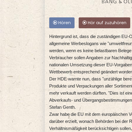
Hören
Hör auf zuzuhören
Hintergrund ist, dass die zuständigen EU-O
allgemeine Werbeslogans wie "umweltfreundl
werden, wenn es keine belastbaren Belege
Verbraucher sollen Angaben zur Nachhaltigk
nationalen Umsetzung dieser EU-Vorgaben
Wettbewerb entsprechend geändert worden; 
Der HDE warnte nun, dass "unzählige berei
Produkte und Verpackungen aller Sortiment
mehr verkauft werden dürften. "Dies ist e
Abverkaufs- und Übergangsbestimmungen in 
Stefan Genth.
Zwar habe die EU mit dem europäischen 
darüber erzielt, wonach Behörden bei der
Verhältnismäßigkeit berücksichtigen solle