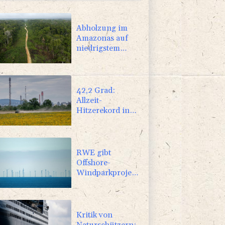
Abholzung im
Amazonas auf
niedrigstem
Stand seit einem
Jahrzehnt
42,2 Grad:
Allzeit-
Hitzerekord in
der Slowakei
nach nur einem
Tag gebrochen
RWE gibt
Offshore-
Windparkprojekte
in den USA auf
Kritik von
Naturschützern: