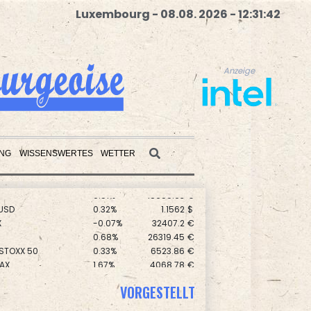
Luxembourg - 08.08. 2026 - 12:31:43
Anzeige
UNG
WISSENSWERTES
WETTER
USD
0.32%
1.1562
$
Anzeige
X
-0.07%
32407.2
€
0.68%
26319.45
€
 STOXX 50
0.33%
6523.86
€
AX
1.67%
4068.78
€
preis
2.28%
4399.7
$
0.51%
18659.63
€
VORGESTELLT