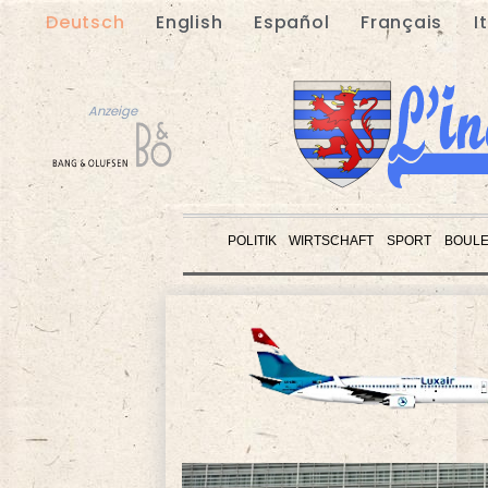
Deutsch
English
Español
Français
I
Anzeige
POLITIK
WIRTSCHAFT
SPORT
BOUL
Anzeige