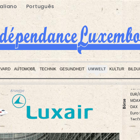
taliano
Português
EVARD
AUTOMOBIL
TECHNIK
GESUNDHEIT
UMWELT
KULTUR
BILD
EUR/
Anzeige
MDA
DAX
Börse
Euro
TecD
Gold
SDAX