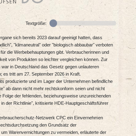
Textgröße:
rgane sich bereits 2023 darauf geeinigt hatten, dass
ich", "klimaneutral" oder "biologisch abbaubar" verboten
 für die Werbebehauptungen gibt. Verbraucherinnen und
eit von Produkten so leichter vergleichen können. Zur
 war in Deutschland das Gesetz gegen unlauteren
es tritt am 27. September 2026 in Kraft.
ts produzierte und im Lager der Unternehmen befindliche
e" ab dann nicht mehr rechtskonform seien und nicht
ine Folge der fehlenden, beziehungsweise unzureichenden
der Richtlinie", kritisierte HDE-Hauptgeschäftsführer
Verbraucherschutz-Netzwerk CPC ein Einvernehmen
 Rechtsdurchsetzung den Grundsatz der
n, um Warenvernichtungen zu vermeiden, erläuterte der