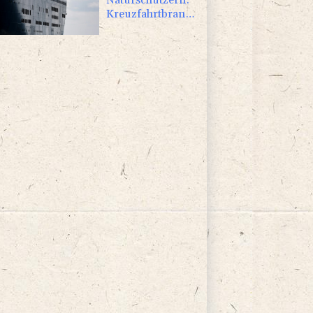
Kreuzfahrtbranche
weiter auf
"fossilem Kurs"