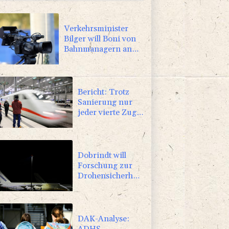
Verkehrsminister
Bilger will Boni von
Bahnmanagern an
Ziele knüpfen
Bericht: Trotz
Sanierung nur
jeder vierte Zug
zwischen
Hamburg und
Berlin pünktlich
Dobrindt will
Forschung zur
Drohensicherheit
in Deutschland
ausbauen
DAK-Analyse:
ADHS-