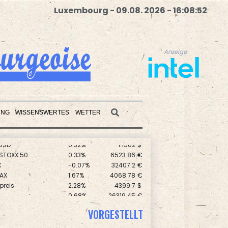
Luxembourg - 09.08. 2026 - 16:08:53
Anzeige
UNG
WISSENSWERTES
WETTER
USD
0.32%
1.1562
$
Anzeige
 STOXX 50
0.33%
6523.86
€
X
-0.07%
32407.2
€
AX
1.67%
4068.78
€
preis
2.28%
4399.7
$
0.68%
26319.45
€
0.51%
18659.63
€
VORGESTELLT