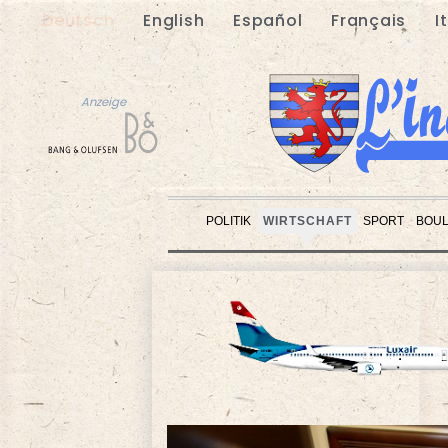
Deutsch
English
Español
Français
I
Anzeige
POLITIK
WIRTSCHAFT
SPORT
BOU
Anzeige