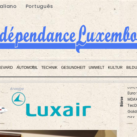
taliano
Português
LEVARD
AUTOMOBIL
TECHNIK
GESUNDHEIT
UMWELT
KULTUR
BILD
EUR/
Euro
Anzeige
MDA
Börse
TecD
Gold
DAX
SDAX