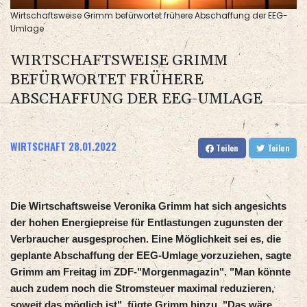
Wirtschaftsweise Grimm befürwortet frühere Abschaffung der EEG-
Umlage
WIRTSCHAFTSWEISE GRIMM
BEFÜRWORTET FRÜHERE
ABSCHAFFUNG DER EEG-UMLAGE
WIRTSCHAFT
28.01.2022
Teilen
Teilen
Die Wirtschaftsweise Veronika Grimm hat sich angesichts
der hohen Energiepreise für Entlastungen zugunsten der
Verbraucher ausgesprochen. Eine Möglichkeit sei es, die
geplante Abschaffung der EEG-Umlage vorzuziehen, sagte
Grimm am Freitag im ZDF-"Morgenmagazin". "Man könnte
auch zudem noch die Stromsteuer maximal reduzieren,
soweit das möglich ist", fügte Grimm hinzu. "Das wäre