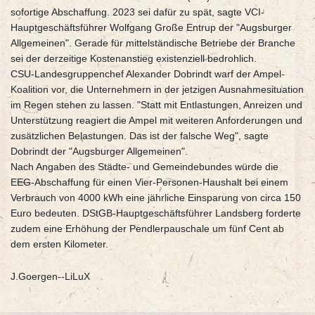
sofortige Abschaffung. 2023 sei dafür zu spät, sagte VCI-
Hauptgeschäftsführer Wolfgang Große Entrup der "Augsburger
Allgemeinen". Gerade für mittelständische Betriebe der Branche
sei der derzeitige Kostenanstieg existenziell bedrohlich.
CSU-Landesgruppenchef Alexander Dobrindt warf der Ampel-
Koalition vor, die Unternehmern in der jetzigen Ausnahmesituation
im Regen stehen zu lassen. "Statt mit Entlastungen, Anreizen und
Unterstützung reagiert die Ampel mit weiteren Anforderungen und
zusätzlichen Belastungen. Das ist der falsche Weg", sagte
Dobrindt der "Augsburger Allgemeinen".
Nach Angaben des Städte- und Gemeindebundes würde die
EEG-Abschaffung für einen Vier-Personen-Haushalt bei einem
Verbrauch von 4000 kWh eine jährliche Einsparung von circa 150
Euro bedeuten. DStGB-Hauptgeschäftsführer Landsberg forderte
zudem eine Erhöhung der Pendlerpauschale um fünf Cent ab
dem ersten Kilometer.
J.Goergen--LiLuX