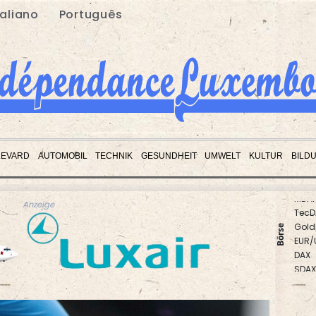
taliano
Português
LEVARD
AUTOMOBIL
TECHNIK
GESUNDHEIT
UMWELT
KULTUR
BILD
TecD
Anzeige
Gold
EUR/
Börse
DAX
SDAX
Euro
MDA