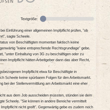
Textgröße:
ei Einführung einer allgemeinen Impfpflicht prüfen, "ob
hrt", sagte Scheele.
atus von Beschäftigten momentan faktisch keine
egenwärtig "keine entsprechende Rechtsgrundlage" gebe.
htet, "unter Einhaltung von 3G zu beschäftigen oder zu
einen Impfpflicht hätten Arbeitgeber dann das aber Recht,
gsbezogenen Impfpflicht etwa für Beschäftigte in
ich Scheele keine spürbaren Folgen für den Arbeitsmarkt.
g bei der Stellenvermittlung am Arbeitsmarkt eine eher
flicht aus dem Job ausscheiden müssten, stünden sie dem
gte Scheele. "Sie können in andere Bereiche vermittelt
Impfpflicht nicht greift". Gegenwärtig gebe es zudem noch