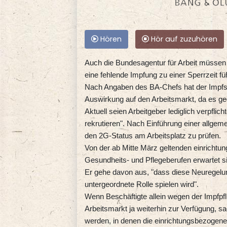
Hören
Hör auf zuzuhören
Auch die Bundesagentur für Arbeit müssen b
eine fehlende Impfung zu einer Sperrzeit fü
Nach Angaben des BA-Chefs hat der Impfst
Auswirkung auf den Arbeitsmarkt, da es g
Aktuell seien Arbeitgeber lediglich verpflic
rekrutieren". Nach Einführung einer allgem
den 2G-Status am Arbeitsplatz zu prüfen.
Von der ab Mitte März geltenden einrichtun
Gesundheits- und Pflegeberufen erwartet s
Er gehe davon aus, "dass diese Neuregelun
untergeordnete Rolle spielen wird".
Wenn Beschäftigte allein wegen der Impfp
Arbeitsmarkt ja weiterhin zur Verfügung, sa
werden, in denen die einrichtungsbezogene 