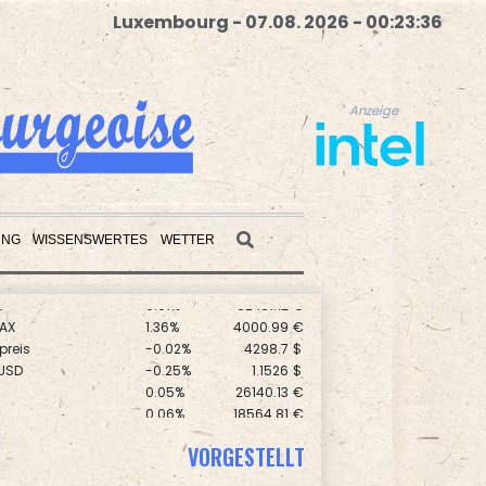
Luxembourg - 07.08. 2026 - 00:23:37
Anzeige
UNG
WISSENSWERTES
WETTER
AX
1.36%
4000.99
€
Anzeige
preis
-0.02%
4298.7
$
USD
-0.25%
1.1526
$
0.05%
26140.13
€
0.06%
18564.81
€
 STOXX 50
0.39%
6502.56
€
X
0.01%
32431.12
€
VORGESTELLT