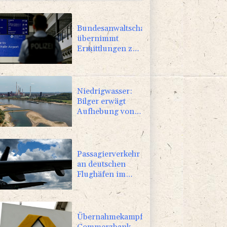
Bundesanwaltschaft
übernimmt
Ermittlungen zu
Sprengstoff-
Drohne in
Leipzig
Niedrigwasser:
Bilger erwägt
Aufhebung von
Sonn- und
Feiertagsfahrverbot
für Lkw
Passagierverkehr
an deutschen
Flughäfen im
ersten Halbjahr
gesunken
Übernahmekampf:
Commerzbank