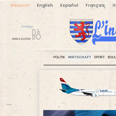
Deutsch
English
Español
Français
I
Anzeige
POLITIK
WIRTSCHAFT
SPORT
BOU
Anzeige