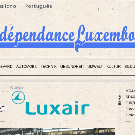
taliano
Português
LEVARD
AUTOMOBIL
TECHNIK
GESUNDHEIT
UMWELT
KULTUR
BILD
MDA
Anzeige
SDAX
EUR/
Börse
Euro
Gold
DAX
TecD