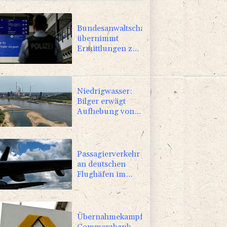
Bundesanwaltschaft
übernimmt
Ermittlungen zu
Sprengstoff-
Drohne in
Leipzig
Niedrigwasser:
Bilger erwägt
Aufhebung von
Sonn- und
Feiertagsfahrverbot
für Lkw
Passagierverkehr
an deutschen
Flughäfen im
ersten Halbjahr
gesunken
Übernahmekampf:
Commerzbank