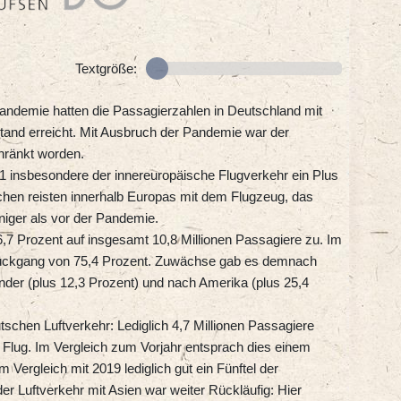
Textgröße:
andemie hatten die Passagierzahlen in Deutschland mit
tand erreicht. Mit Ausbruch der Pandemie war der
chränkt worden.
1 insbesondere der innereuropäische Flugverkehr ein Plus
chen reisten innerhalb Europas mit dem Flugzeug, das
iger als vor der Pandemie.
6,7 Prozent auf insgesamt 10,8 Millionen Passagiere zu. Im
Rückgang von 75,4 Prozent. Zuwächse gab es demnach
nder (plus 12,3 Prozent) und nach Amerika (plus 25,4
schen Luftverkehr: Lediglich 4,7 Millionen Passagiere
 Flug. Im Vergleich zum Vorjahr entsprach dies einem
 Vergleich mit 2019 lediglich gut ein Fünftel der
r Luftverkehr mit Asien war weiter Rückläufig: Hier