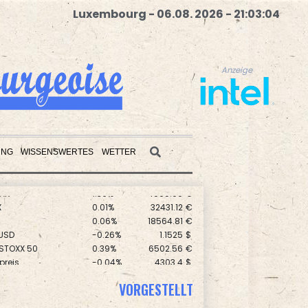
Luxembourg - 06.08. 2026 - 21:03:06
Anzeige
UNG
WISSENSWERTES
WETTER
X
0.01%
32431.12
€
Anzeige
0.06%
18564.81
€
USD
-0.26%
1.1525
$
 STOXX 50
0.39%
6502.56
€
preis
-0.04%
4303.4
$
0.05%
26140.13
€
AX
1.36%
4000.99
€
VORGESTELLT