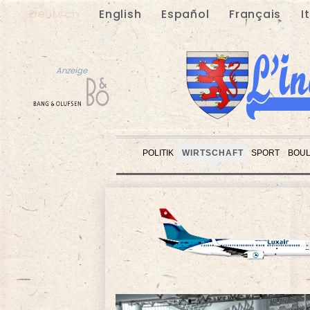
Deutsch
English
Español
Français
I
Anzeige
POLITIK
WIRTSCHAFT
SPORT
BOU
Anzeige