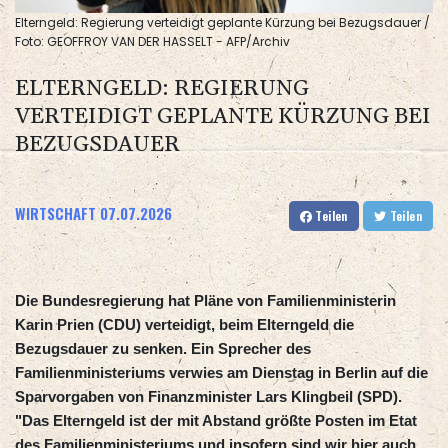
Elterngeld: Regierung verteidigt geplante Kürzung bei Bezugsdauer /
Foto: GEOFFROY VAN DER HASSELT - AFP/Archiv
ELTERNGELD: REGIERUNG
VERTEIDIGT GEPLANTE KÜRZUNG BEI
BEZUGSDAUER
WIRTSCHAFT
07.07.2026
Teilen
Teilen
Die Bundesregierung hat Pläne von Familienministerin
Karin Prien (CDU) verteidigt, beim Elterngeld die
Bezugsdauer zu senken. Ein Sprecher des
Familienministeriums verwies am Dienstag in Berlin auf die
Sparvorgaben von Finanzminister Lars Klingbeil (SPD).
"Das Elterngeld ist der mit Abstand größte Posten im Etat
des Familienministeriums und insofern sind wir hier auch