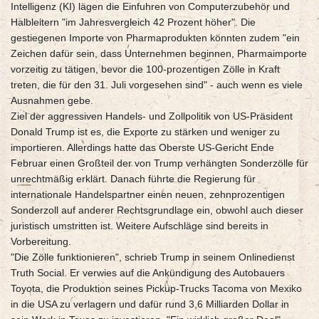
Intelligenz (KI) lägen die Einfuhren von Computerzubehör und
Halbleitern "im Jahresvergleich 42 Prozent höher". Die
gestiegenen Importe von Pharmaprodukten könnten zudem "ein
Zeichen dafür sein, dass Unternehmen beginnen, Pharmaimporte
vorzeitig zu tätigen, bevor die 100-prozentigen Zölle in Kraft
treten, die für den 31. Juli vorgesehen sind" - auch wenn es viele
Ausnahmen gebe.
Ziel der aggressiven Handels- und Zollpolitik von US-Präsident
Donald Trump ist es, die Exporte zu stärken und weniger zu
importieren. Allerdings hatte das Oberste US-Gericht Ende
Februar einen Großteil der von Trump verhängten Sonderzölle für
unrechtmäßig erklärt. Danach führte die Regierung für
internationale Handelspartner einen neuen, zehnprozentigen
Sonderzoll auf anderer Rechtsgrundlage ein, obwohl auch dieser
juristisch umstritten ist. Weitere Aufschläge sind bereits in
Vorbereitung.
"Die Zölle funktionieren", schrieb Trump in seinem Onlinedienst
Truth Social. Er verwies auf die Ankündigung des Autobauers
Toyota, die Produktion seines Pickup-Trucks Tacoma von Mexiko
in die USA zu verlagern und dafür rund 3,6 Milliarden Dollar in