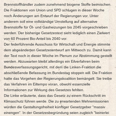
Brennstoffhändler zudem zunehmend biogene Stoffe beimischen.
Die Fraktionen von Union und SPD schlugen in dieser Woche
noch Änderungen am Entwurf der Regierungen vor. Unter
anderem soll eine vollständige Umstellung auf alternative
Brennstoffe für Öl- und Gasheizungen bis 2045 vorgeschrieben
werden. Der bisherige Gesetzestext sieht lediglich einen Zielwert
von 60 Prozent Bio-Anteil bis 2040 vor.
Der federführende Ausschuss für Wirtschaft und Energie stimmte
dem abgeänderten Gesetzesentwurf am Mittwoch zu. Damit kann
der Text noch in dieser Woche im Plenum zur Abstimmung gestellt
werden. Abzuwarten bleibt allerdings ein Eilverfahren beim
Bundesverfassungsgericht, mit dem die Linken-Fraktion die
abschließende Befassung im Bundestag stoppen will. Die Fraktion
hatte das Vorgehen der Regierungskoalition bemängelt: Sie treibe
das Verfahren im Eiltempo voran, obwohl essenzielle
Informationen zur Wirkung des Gesetzes fehlten.
Die Linke erläuterte, dass das Gesetz zu einem Rückschritt im
Klimaschutz führen werde. Die zu erwartenden Mehremissionen
würden die Gestaltungsfreiheit künftiger Gesetzgeber "massiv
einengen". In der Gesetzesbegründung seien zugleich "keinerlei