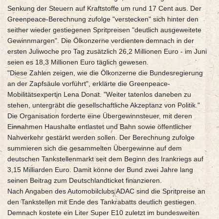
Senkung der Steuern auf Kraftstoffe um rund 17 Cent aus. Der
Greenpeace-Berechnung zufolge "verstecken" sich hinter den
seither wieder gestiegenen Spritpreisen "deutlich ausgeweitete
Gewinnmargen". Die Ölkonzerne verdienten demnach in der
ersten Juliwoche pro Tag zusätzlich 26,2 Millionen Euro - im Juni
seien es 18,3 Millionen Euro täglich gewesen.
"Diese Zahlen zeigen, wie die Ölkonzerne die Bundesregierung
an der Zapfsäule vorführt", erklärte die Greenpeace-
Mobilitätsexpertin Lena Donat. "Weiter tatenlos daneben zu
stehen, untergräbt die gesellschaftliche Akzeptanz von Politik."
Die Organisation forderte eine Übergewinnsteuer, mit deren
Einnahmen Haushalte entlastet und Bahn sowie öffentlicher
Nahverkehr gestärkt werden sollen. Der Berechnung zufolge
summieren sich die gesammelten Übergewinne auf dem
deutschen Tankstellenmarkt seit dem Beginn des Irankriegs auf
3,15 Milliarden Euro. Damit könne der Bund zwei Jahre lang
seinen Beitrag zum Deutschlandticket finanzieren.
Nach Angaben des Automobilclubs ADAC sind die Spritpreise an
den Tankstellen mit Ende des Tankrabatts deutlich gestiegen.
Demnach kostete ein Liter Super E10 zuletzt im bundesweiten