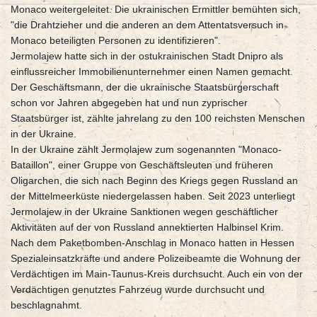
Monaco weitergeleitet. Die ukrainischen Ermittler bemühten sich,
"die Drahtzieher und die anderen an dem Attentatsversuch in
Monaco beteiligten Personen zu identifizieren".
Jermolajew hatte sich in der ostukrainischen Stadt Dnipro als
einflussreicher Immobilienunternehmer einen Namen gemacht.
Der Geschäftsmann, der die ukrainische Staatsbürgerschaft
schon vor Jahren abgegeben hat und nun zyprischer
Staatsbürger ist, zählte jahrelang zu den 100 reichsten Menschen
in der Ukraine.
In der Ukraine zählt Jermolajew zum sogenannten "Monaco-
Bataillon", einer Gruppe von Geschäftsleuten und früheren
Oligarchen, die sich nach Beginn des Kriegs gegen Russland an
der Mittelmeerküste niedergelassen haben. Seit 2023 unterliegt
Jermolajew in der Ukraine Sanktionen wegen geschäftlicher
Aktivitäten auf der von Russland annektierten Halbinsel Krim.
Nach dem Paketbomben-Anschlag in Monaco hatten in Hessen
Spezialeinsatzkräfte und andere Polizeibeamte die Wohnung der
Verdächtigen im Main-Taunus-Kreis durchsucht. Auch ein von der
Verdächtigen genutztes Fahrzeug wurde durchsucht und
beschlagnahmt.