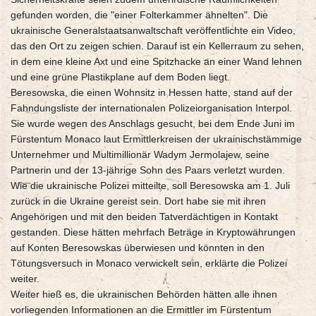
gefunden worden, die "einer Folterkammer ähnelten". Die
ukrainische Generalstaatsanwaltschaft veröffentlichte ein Video,
das den Ort zu zeigen schien. Darauf ist ein Kellerraum zu sehen,
in dem eine kleine Axt und eine Spitzhacke an einer Wand lehnen
und eine grüne Plastikplane auf dem Boden liegt.
Beresowska, die einen Wohnsitz in Hessen hatte, stand auf der
Fahndungsliste der internationalen Polizeiorganisation Interpol.
Sie wurde wegen des Anschlags gesucht, bei dem Ende Juni im
Fürstentum Monaco laut Ermittlerkreisen der ukrainischstämmige
Unternehmer und Multimillionär Wadym Jermolajew, seine
Partnerin und der 13-jährige Sohn des Paars verletzt wurden.
Wie die ukrainische Polizei mitteilte, soll Beresowska am 1. Juli
zurück in die Ukraine gereist sein. Dort habe sie mit ihren
Angehörigen und mit den beiden Tatverdächtigen in Kontakt
gestanden. Diese hätten mehrfach Beträge in Kryptowährungen
auf Konten Beresowskas überwiesen und könnten in den
Tötungsversuch in Monaco verwickelt sein, erklärte die Polizei
weiter.
Weiter hieß es, die ukrainischen Behörden hätten alle ihnen
vorliegenden Informationen an die Ermittler im Fürstentum